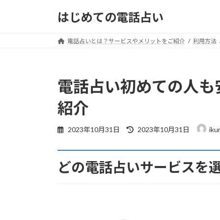
コ
ナ
はじめての電話占い
ン
ビ
テ
ゲ
ン
ー
電話占いとは？サービスやメリットをご紹介
利用方法
ツ
シ
へ
ョ
ス
ン
電話占い初めての人も
キ
に
ッ
移
紹介
プ
動
最
2023年10月31日
2023年10月31日
iku
終
更
新
どの電話占いサービスを
日
時
: